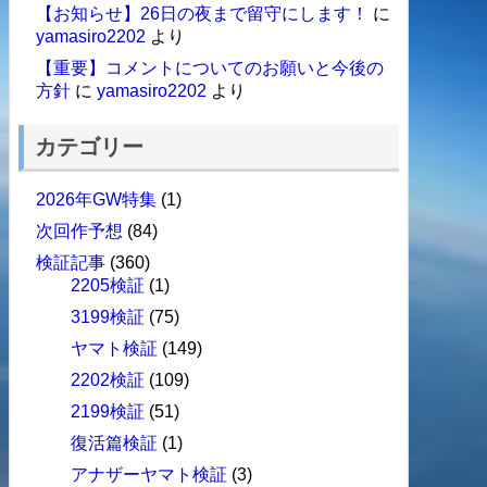
【お知らせ】26日の夜まで留守にします！
に
yamasiro2202
より
【重要】コメントについてのお願いと今後の
方針
に
yamasiro2202
より
カテゴリー
2026年GW特集
(1)
次回作予想
(84)
検証記事
(360)
2205検証
(1)
3199検証
(75)
ヤマト検証
(149)
2202検証
(109)
2199検証
(51)
復活篇検証
(1)
アナザーヤマト検証
(3)