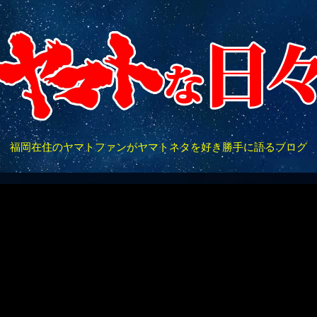
福岡在住のヤマトファンがヤマトネタを好き勝手に語るブログ