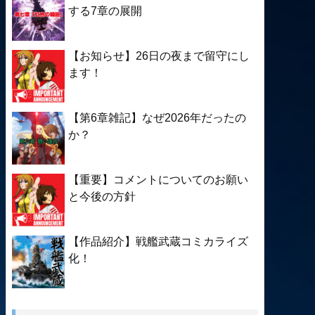
する7章の展開
【お知らせ】26日の夜まで留守にし
ます！
【第6章雑記】なぜ2026年だったの
か？
【重要】コメントについてのお願い
と今後の方針
【作品紹介】戦艦武蔵コミカライズ
化！